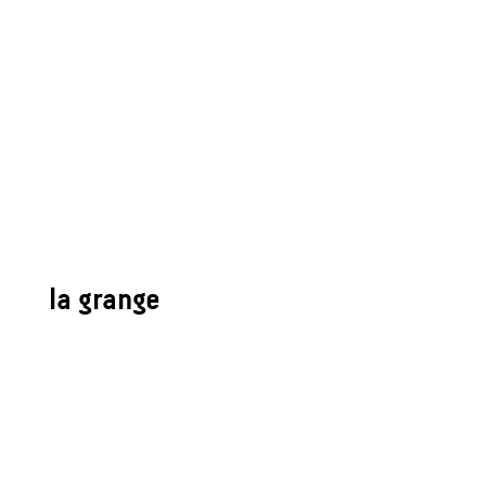
la grange
Architecture
Pascale MAUPIN
Superficie
2
120m