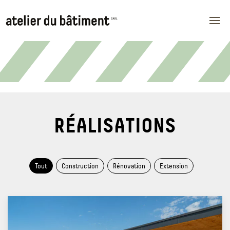
Skip
to
content
Atelier du Bâtiment
RÉALISATIONS
Tout
Construction
Rénovation
Extension